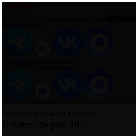
Ваше
ТЗ
Инфо об InSales
Бонусы и скидки
Тарифы InSales
Блог «Запуст
+7 (86‐168)3‐53‐64
main@valektro.ru
Промокод InSales
+7 (86‐168)3‐53‐64
main@valektro.ru
Создание
Модули и доработки
Продвижение
InSales. Форма 18+.