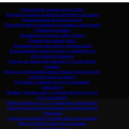
Бесплатный онлайн аудит сайта
Индивидуальная доработка интернет магазина
и сам»
Расширенный быстрый поиск
Просмотр фото товаров на страницах категорий
Страница отзывов
Разработка подвала сайта (footer)
Разработка шапки сайта
Ускорение загрузки сайта, оптимизация
Всплывающее окно (pop-up) с таймером на
получение промокода
Скидка на заказ при покупке 2-ух или более
товаров
Модуль отображения цены товара относительно
средней цены по рынку
Сборщик отзывов (на 2 и 4 поколение
шаблонов)
Форма "снизить цену" в popup окне (на 2-ое и
4-ое поколение)
Мини-корзина (на 2 и 4 поколение шаблонов)
Дозагрузка карточек товаров без перезагрузки
страницы
Страница lookbook (галерея фото продукции)
Модуль PopUp окон по сценариям
Виджет instagram