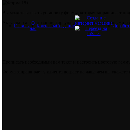
Вы можете заказать установку формы, которая запрашивает по
Актуально для магазинов, торгующих алкоголем, табачными из
О
Главная
Контакты
Создание
Доработ
нас
Прописать необходимый вам текст и настроить цветовую гамму 
Форма запрашивает у клиента возраст не чаще чем вы укажете 