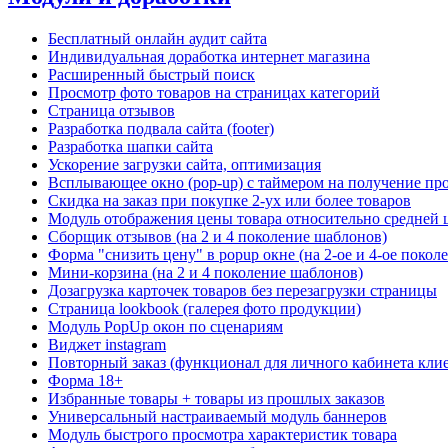
Бесплатный онлайн аудит сайта
Индивидуальная доработка интернет магазина
Расширенный быстрый поиск
Просмотр фото товаров на страницах категорий
Страница отзывов
Разработка подвала сайта (footer)
Разработка шапки сайта
Ускорение загрузки сайта, оптимизация
Всплывающее окно (pop-up) с таймером на получение пр
Скидка на заказ при покупке 2-ух или более товаров
Модуль отображения цены товара относительно средней 
Сборщик отзывов (на 2 и 4 поколение шаблонов)
Форма "снизить цену" в popup окне (на 2-ое и 4-ое покол
Мини-корзина (на 2 и 4 поколение шаблонов)
Дозагрузка карточек товаров без перезагрузки страницы
Страница lookbook (галерея фото продукции)
Модуль PopUp окон по сценариям
Виджет instagram
Повторный заказ (функционал для личного кабинета клие
Форма 18+
Избранные товары + товары из прошлых заказов
Универсальный настраиваемый модуль баннеров
Модуль быстрого просмотра характеристик товара