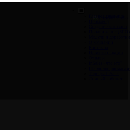
Главная страница
Промокод
Создание магазина
Продвижение (SEO)
Модули и доработки
О компании
Контакты
Новости и акции
Отзывы
InSales - что это?
Шаблоны для магаз
Тарифы InSales
Личный кабинет