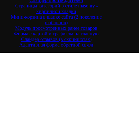
Слайдер производителей
Страницы категорий в стиле masonry -
кирпичной кладки
Мини-корзина в шапке сайта (2 поколение
шаблонов)
Модуль просмотренных ранее товаров
Форма с картой и графиком на главную
Слайдер отзывов (в скриншотах)
Адаптивная форма обратной связи