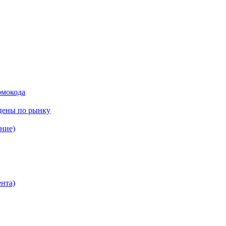
омокода
цены по рынку
ение)
нта)