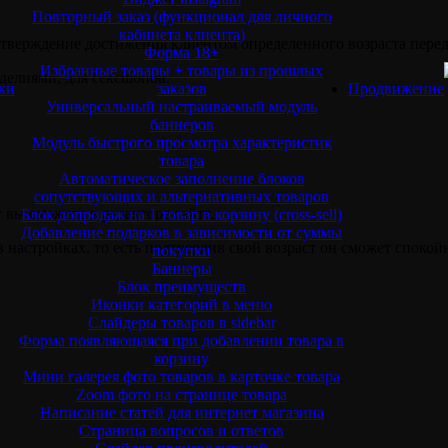
Повторный заказ (функционал для личного
кабинета клиента)
дтверждение достижения клиентом определенного возраста перед
Форма 18+
Избранные товары + товары из прошлых
делиями, для сексшопов.
ки
заказов
Продвижение
Универсальный настраиваемый модуль
баннеров
Модуль быстрого просмотра характеристик
товара
Автоматическое заполнение блоков
сопутствующих и альтернативных товаров
вы сможете в редакторе сайта.
Блок допродаж на 1 товар в корзину (cross-sell)
Добавление подарков в зависимости от суммы
в настройках, то есть подтвердив свой возраст он сможет споко
покупки
Баннеры
Блок преимуществ
Иконки категорий в меню
Слайдеры товаров в sidebar
Форма появляющаяся при добавлении товара в
корзину
Мини галерея фото товаров в карточке товара
Zoom фото на странице товара
Написание статей для интернет магазина
Страница вопросов и ответов