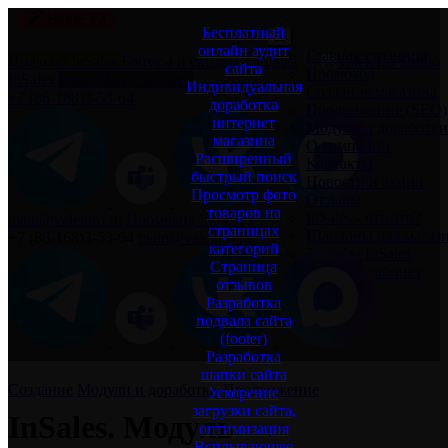
Ваше
ТЗ
Бесплатный
онлайн аудит
Главная страница
Инфо об InSales
Бонусы и скидки
Тарифы
сайта
Промокод
InSales
Блог «Запусти сам»
Индивидуальная
Создание магазина
+7 (86‐168)3‐53‐64
доработка
Продвижение (SEO)
интернет
Модули и доработки
магазина
О компании
Расширенный
Контакты
быстрый поиск
Новости и акции
Просмотр фото
Отзывы
товаров на
InSales - что это?
main@valektro.ru
Промокод InSales
страницах
Шаблоны для магаз
+7 (86‐168)3‐53‐64
main@valektro.ru
категорий
Тарифы InSales
Страница
Личный кабинет
отзывов
Разработка
подвала сайта
(footer)
Разработка
шапки сайта
Создание
Модули и доработки
Продвижение
Ускорение
загрузки сайта,
InSales. Модуль
оптимизация
Всплывающее