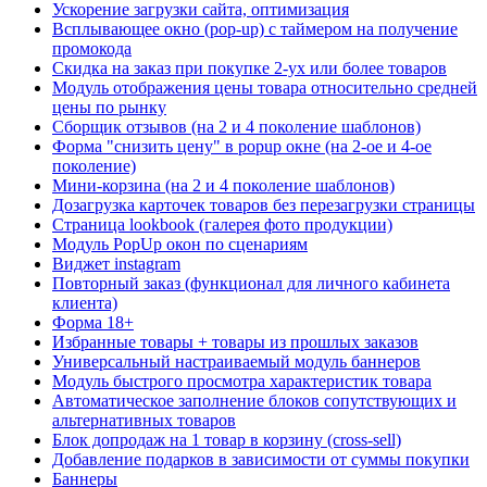
Ускорение загрузки сайта, оптимизация
Всплывающее окно (pop-up) с таймером на получение
промокода
Скидка на заказ при покупке 2-ух или более товаров
Модуль отображения цены товара относительно средней
цены по рынку
Сборщик отзывов (на 2 и 4 поколение шаблонов)
Форма "снизить цену" в popup окне (на 2-ое и 4-ое
поколение)
Мини-корзина (на 2 и 4 поколение шаблонов)
Дозагрузка карточек товаров без перезагрузки страницы
Страница lookbook (галерея фото продукции)
Модуль PopUp окон по сценариям
Виджет instagram
Повторный заказ (функционал для личного кабинета
клиента)
Форма 18+
Избранные товары + товары из прошлых заказов
Универсальный настраиваемый модуль баннеров
Модуль быстрого просмотра характеристик товара
Автоматическое заполнение блоков сопутствующих и
альтернативных товаров
Блок допродаж на 1 товар в корзину (cross-sell)
Добавление подарков в зависимости от суммы покупки
Баннеры