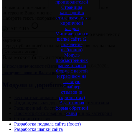
производителей
Страницы
Отзыв или пожелание
нам
категорий в
интересно Ваше мнение
стиле masonry -
Наберите текст, изображённый на картинке
кирпичной
кладки
Мини-корзина в
Вы неправильно ввели текст с
шапке сайта (2
картинки
поколение
Перед публикацией отзывы проходят проверку на спам
шаблонов)
Модуль
Вам может быть интересно:
просмотренных
ранее товаров
последнее обновление статьи: 14.04.2020г.
Форма с картой
последние новости Валектро студии
и графиком на
главную
Модули и доработки
Слайдер
отзывов (в
скриншотах)
Бесплатный онлайн аудит сайта
Адаптивная
Индивидуальная доработка интернет магазина
форма обратной
Расширенный быстрый поиск
связи
Просмотр фото товаров на страницах категорий
Страница отзывов
Разработка подвала сайта (footer)
Разработка шапки сайта