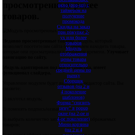
просмотренных ранее
окно (pop-up) с
таймером на
товаров.
получение
промокода
Скидка на заказ
при покупке 2-
ух или более
Недавно просмотренные товары
- модуль, который
товаров
позволяет посетителям сайта без проблем находить товары,
Модуль
которые они просматривали в недавнем времени.
Улучшает
отображения
навигацию по сайту.
цены товара
относительно
Модуль адаптирован под все устройства, имеет
средней цены по
функционал слайдера.
рынку
Сборщик
Управление модулем будет выведено в редактор сайта. Вы
отзывов (на 2 и
сможете:
4 поколение
шаблонов)
1) вкл/откл модуль;
Форма "снизить
цену" в popup
2) поменять подпись/название блока;
окне (на 2-ое и
4-ое поколение)
3) выбрать количество запоминаемых и отображаемых
Мини-корзина
товаров;
(на 2 и 4
4) вкл/откл эффект увеличения фото при наведении на