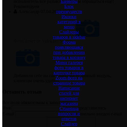
исполнитель все разъясняет. будем обращаться ещё!
Баннеры
Рекомендуем
Блок
Александр
07.04.2020 23:37
преимуществ
Иконки
категорий в
меню
Слайдеры
товаров в sidebar
Фото отчет от ValekTro Studio:
Форма
появляющаяся
при добавлении
товара в корзину
Мини галерея
фото товаров в
карточке товара
Добавили себе на сайт parkofka.ru данный модуль,
Zoom фото на
клиентам очень удобно.
странице товара
Написание
Оставить отзыв
статей для
интернет
Все поля обязательны к заполнению
магазина
Имя
вы не представились
Страница
вопросов и
E-mail
не правильно введен e-mail
ответов
Слайдер