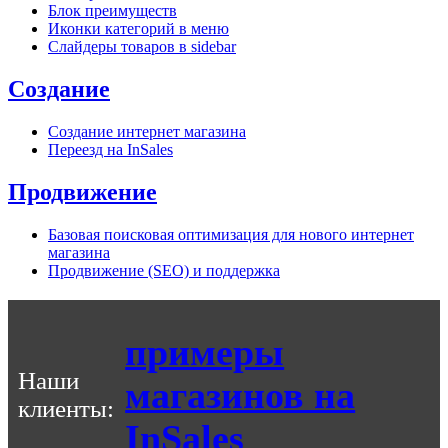
Блок преимуществ
Иконки категорий в меню
Слайдеры товаров в sidebar
Создание
Создание интернет магазина
Переезд на InSales
Продвижение
Базовая поисковая оптимизация для нового интернет
магазина
Продвижение (SEO) и поддержка
примеры
Наши
магазинов на
клиенты:
InSales