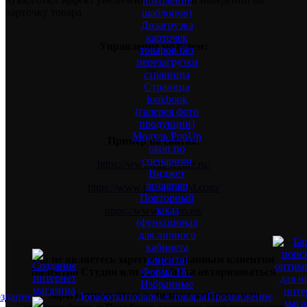
поколение
карточку товара
шаблонов)
Дозагрузка
карточек
Управление модулем:
товаров без
перезагрузки
страницы
Страница
lookbook
(галерея фото
продукции)
Модуль PopUp
Пример на сайтах:
окон по
сценариям
https://www.rus-textile.ru/
Виджет
instagram
https://www.dekorum-vd.com/
Повторный
заказ
https://www.tezoro.eu/
(функционал
для личного
кабинета
клиента)
Вы не являетесь зарегистрированным клиентом
Форма 18+
Валектро Студии или вы забыли авторизоваться
Избранные
Зарегистрируйтесь в личном кабинете или
здание
Доработки
товары + товары
Продвижение