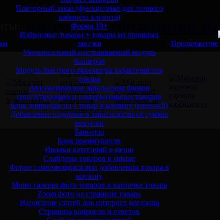
Повторный заказ (функционал для личного
кабинета клиента)
примеры магазинов на 
нты:
Форма 18+
Избранные товары + товары из прошлых
ки
заказов
Продвижение
Универсальный настраиваемый модуль
баннеров
Модуль быстрого просмотра характеристик
товара
Автоматическое заполнение блоков
сопутствующих и альтернативных товаров
Блок допродаж на 1 товар в корзину (cross-sell)
Добавление подарков в зависимости от суммы
покупки
Баннеры
Блок преимуществ
Иконки категорий в меню
Слайдеры товаров в sidebar
Форма появляющаяся при добавлении товара в
корзину
Мини галерея фото товаров в карточке товара
Zoom фото на странице товара
Написание статей для интернет магазина
Страница вопросов и ответов