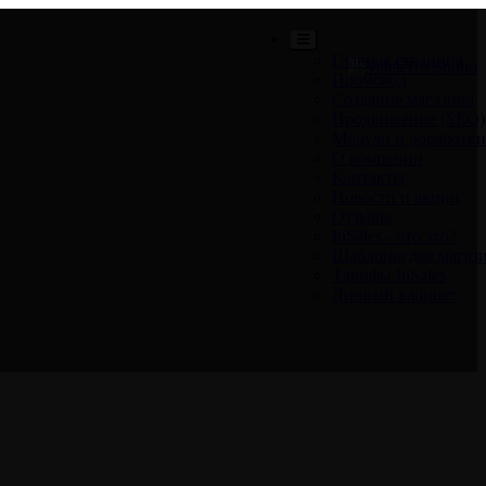
Главная страница
Промокод
Создание магазина
Продвижение (SEO)
Модули и доработки
О компании
Контакты
Новости и акции
Отзывы
InSales - что это?
Шаблоны для магаз
Тарифы InSales
Личный кабинет