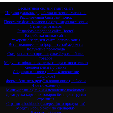
Бесплатный онлайн аудит сайта
Индивидуальная доработка интернет магазина
и сам»
Расширенный быстрый поиск
Просмотр фото товаров на страницах категорий
Страница отзывов
Разработка подвала сайта (footer)
Разработка шапки сайта
Ускорение загрузки сайта, оптимизация
Всплывающее окно (pop-up) с таймером на
получение промокода
Скидка на заказ при покупке 2-ух или более
товаров
Модуль отображения цены товара относительно
средней цены по рынку
Сборщик отзывов (на 2 и 4 поколение
шаблонов)
Форма "снизить цену" в popup окне (на 2-ое и
4-ое поколение)
Мини-корзина (на 2 и 4 поколение шаблонов)
Дозагрузка карточек товаров без перезагрузки
страницы
Страница lookbook (галерея фото продукции)
Модуль PopUp окон по сценариям
Виджет instagram