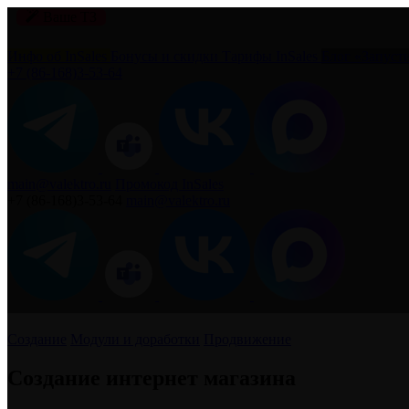
Ваше
ТЗ
Инфо об InSales
Бонусы и скидки
Тарифы InSales
Блог «Запуст
+7 (86‐168)3‐53‐64
main@valektro.ru
Промокод InSales
+7 (86‐168)3‐53‐64
main@valektro.ru
Создание
Модули и доработки
Продвижение
Создание интернет магазина